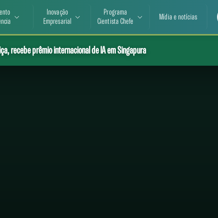
ento
Inovação
Programa
Mídia e notícias
ência
Empresarial
Cientista Chefe
ça, recebe prêmio internacional de IA em Singapura
 produz Guia para Apresentação de Projetos Empresariais em ZPEs