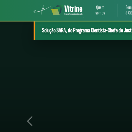
Quem
Fom
somos
à Ci
Solução SARA, do Programa Cientista-Chefe de Justi
Em parceria com MDIC, projeto apoiado pela Funcap
Previous