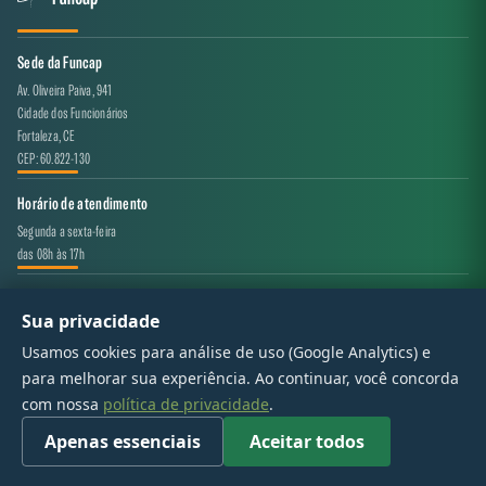
Sede da Funcap
Av. Oliveira Paiva, 941
Cidade dos Funcionários
Fortaleza, CE
CEP: 60.822-130
Horário de atendimento
Segunda a sexta-feira
das 08h às 17h
Canal de atendimento
Sua privacidade
projeto.avaliacao@funcap.ce.gov.br
Usamos cookies para análise de uso (Google Analytics) e
para melhorar sua experiência. Ao continuar, você concorda
© 2017 - 2026 — Governo do Estado do Ceará | Todos os direitos reservados
com nossa
política de privacidade
.
Apenas essenciais
Aceitar todos