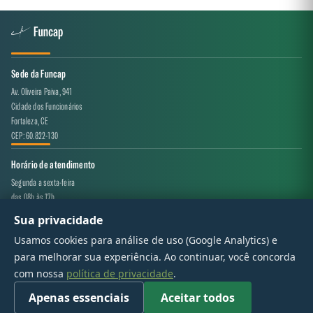
Sede da Funcap
Av. Oliveira Paiva, 941
Cidade dos Funcionários
Fortaleza, CE
CEP: 60.822-130
Horário de atendimento
Segunda a sexta-feira
das 08h às 17h
Sua privacidade
Canal de atendimento
Usamos cookies para análise de uso (Google Analytics) e
projeto.avaliacao@funcap.ce.gov.br
para melhorar sua experiência. Ao continuar, você concorda
com nossa
política de privacidade
.
© 2017 - 2026 — Governo do Estado do Ceará | Todos os direitos reservados
Apenas essenciais
Aceitar todos