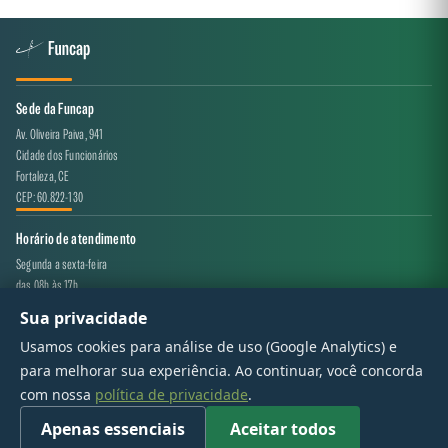
Sede da Funcap
Av. Oliveira Paiva, 941
Cidade dos Funcionários
Fortaleza, CE
CEP: 60.822-130
Horário de atendimento
Segunda a sexta-feira
das 08h às 17h
Sua privacidade
Canal de atendimento
Usamos cookies para análise de uso (Google Analytics) e
projeto.avaliacao@funcap.ce.gov.br
para melhorar sua experiência. Ao continuar, você concorda
com nossa
política de privacidade
.
© 2017 - 2026 — Governo do Estado do Ceará | Todos os direitos reservados
Apenas essenciais
Aceitar todos