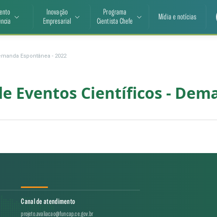
ento
Inovação
Programa
Mídia e notícias
ência
Empresarial
Cientista Chefe
Demanda Espontânea - 2022
de Eventos Científicos - De
Canal de atendimento
projeto.avaliacao@funcap.ce.gov.br