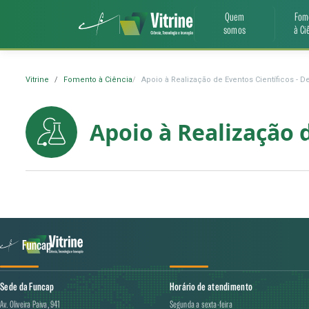
Quem
Fom
somos
à Ci
Vitrine
Fomento à Ciência
Apoio à Realização de Eventos Científicos - 
Apoio à Realização 
Sede da Funcap
Horário de atendimento
Av. Oliveira Paiva, 941
Segunda a sexta-feira