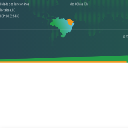
Cidade dos Funcionários
das 08h às 17h
Fortaleza, CE
CEP: 60.822-130
© 20