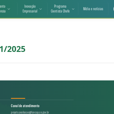
ento
Inovação
Programa
Mídia e notícias
ência
Empresarial
Cientista Chefe
1/2025
Canal de atendimento
projeto.avaliacao@funcap.ce.gov.br