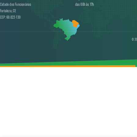
Cidade dos Funcionários
das 08h às 17h
Fortaleza, CE
CEP: 60.822-130
© 20