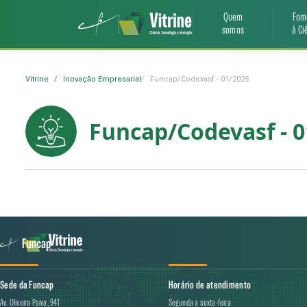
Quem
Fom
somos
à Ci
Vitrine
Inovação Empresarial
Funcap/Codevasf - 01/2025
Funcap/Codevasf - 0
Sede da Funcap
Horário de atendimento
Av. Oliveira Paiva, 941
Segunda a sexta-feira