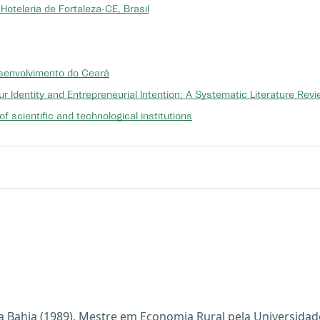
otelaria de Fortaleza-CE, Brasil
esenvolvimento do Ceará
 Identity and Entrepreneurial Intention: A Systematic Literature Rev
f scientific and technological institutions
Bahia (1989), Mestre em Economia Rural pela Universidad