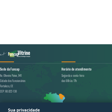
Sede da Funcap
Horário de atendimento
Av. Oliveira Paiva, 941
Segunda a sexta-feira
Cidade dos Funcionários
das 08h às 17h
Fortaleza, CE
CEP: 60.822-130
Sua privacidade
© 20