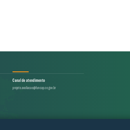
Canal de atendimento
projeto.avaliacao@funcap.ce.gov.br
17 - 2026 — Governo do Estado do Ceará | Todos os direitos reservados