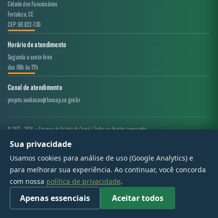
Cidade dos Funcionários
Fortaleza, CE
CEP: 60.822-130
Horário de atendimento
Segunda a sexta-feira
das 08h às 17h
Canal de atendimento
projeto.avaliacao@funcap.ce.gov.br
© 2017 - 2026 — Governo do Estado do Ceará | Todos os direitos reservados
Sua privacidade
Usamos cookies para análise de uso (Google Analytics) e
para melhorar sua experiência. Ao continuar, você concorda
com nossa
política de privacidade
.
Apenas essenciais
Aceitar todos