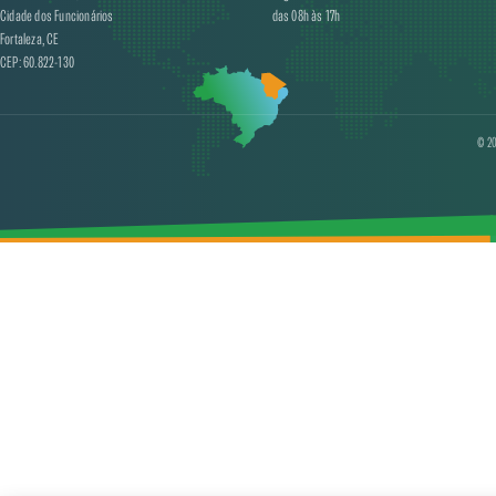
Cidade dos Funcionários
das 08h às 17h
Fortaleza, CE
CEP: 60.822-130
© 20