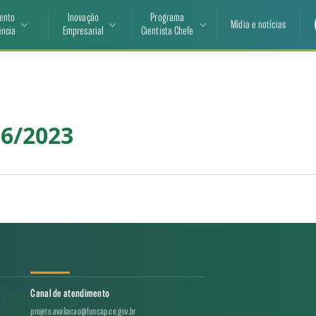
ento
Inovação
Programa
Mídia e notícias
ência
Empresarial
Cientista Chefe
06/2023
Canal de atendimento
projeto.avaliacao@funcap.ce.gov.br