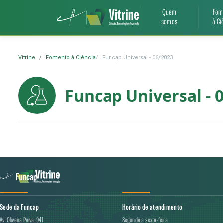
Quem
Fom
somos
à Ci
Vitrine
Fomento à Ciência
Funcap Universal - 06/2023
Funcap Universal - 
Sede da Funcap
Horário de atendimento
Av. Oliveira Paiva, 941
Segunda a sexta-feira