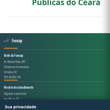
Públicas do Ceará
Sede da Funcap
Av. Oliveira Paiva, 941
Cidade dos Funcionários
Fortaleza, CE
CEP: 60.822-130
Horário de atendimento
Segunda a sexta-feira
das 08h às 17h
Sua privacidade
Canal de atendimento