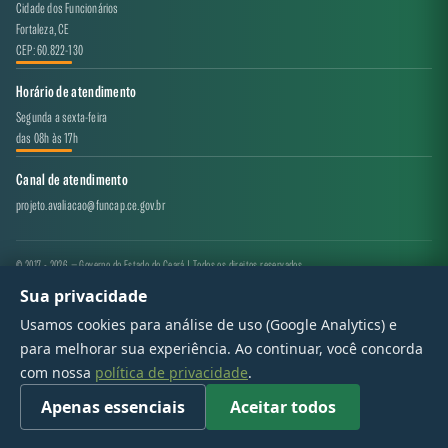
Cidade dos Funcionários
Fortaleza, CE
CEP: 60.822-130
Horário de atendimento
Segunda a sexta-feira
das 08h às 17h
Canal de atendimento
projeto.avaliacao@funcap.ce.gov.br
© 2017 - 2026 — Governo do Estado do Ceará | Todos os direitos reservados
Sua privacidade
Usamos cookies para análise de uso (Google Analytics) e
para melhorar sua experiência. Ao continuar, você concorda
com nossa
política de privacidade
.
Apenas essenciais
Aceitar todos