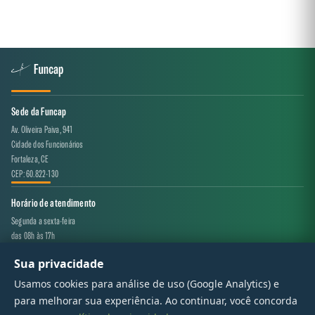
Sede da Funcap
Av. Oliveira Paiva, 941
Cidade dos Funcionários
Fortaleza, CE
CEP: 60.822-130
Horário de atendimento
Segunda a sexta-feira
das 08h às 17h
Sua privacidade
Canal de atendimento
Usamos cookies para análise de uso (Google Analytics) e
projeto.avaliacao@funcap.ce.gov.br
para melhorar sua experiência. Ao continuar, você concorda