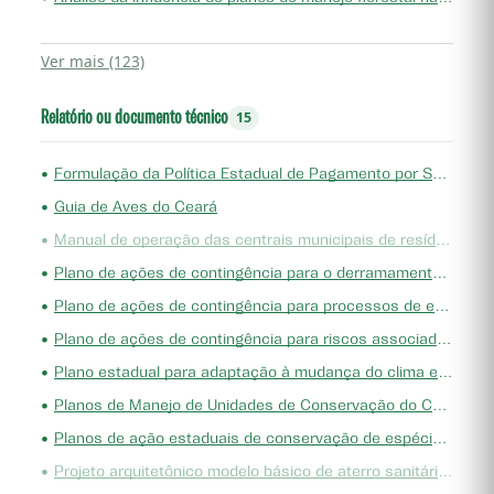
Ver mais (123)
Relatório ou documento técnico
15
•
Formulação da Política Estadual de Pagamento por Serviços Ambientais do Ceará
•
Guia de Aves do Ceará
•
Manual de operação das centrais municipais de resíduos
•
Plano de ações de contingência para o derramamento de óleo na zona costeira do Ceará
•
Plano de ações de contingência para processos de erosão costeira no Estado do Ceará
•
Plano de ações de contingência para riscos associados a ambientes em falésias no Ceará
•
Plano estadual para adaptação à mudança do clima e baixa emissão de carbono na agropecuária com vistas ao desenvolvimento sustentável
•
Planos de Manejo de Unidades de Conservação do Ceará
•
Planos de ação estaduais de conservação de espécies ameaçadas de extinção
•
Projeto arquitetônico modelo básico de aterro sanitário/ rejeitos - relatório para tomadores de decisão