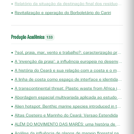
•
Relatório da situação da destinação final dos resíduos sólidos urbanos no Ceará
•
Revitalização e operação do Borboletário do Cariri
Produção Acadêmica
133
•
?sol, praia, mar, vento e trabalho?: caracterização produtiva das cidades turísticas costeiras do Ceará-Brasil entre 2010 e 2019
•
A 'invenção da praia': a influência europeia no desenvolvimento socioeconômico do litoral do Ceará
•
A história do Ceará e sua relação com a costa e o mar (topônimos, geoformas e colonização: estudo da formação do litoral colonial do Ceará)
•
A linha de costa como espaço de interface e identidade: contributos interdisciplinares das humanidades azuis
•
A transcontinental threat: Plastic waste from Africa invades Brazil's coast
•
Abordagem espacial multivariada aplicada ao estudo da variação de médio prazo da linha de costa
•
Alien hotspot: Benthic marine species introduced in the Brazilian semiarid coast
•
Altas Costeiro e Marinho do Ceará: Versao Estendida
•
ALÉM DO MOVIMENTO DAS MARÉS: uma história de modificação territorial na Praia de Iracema, em Fortaleza (CE)
•
Análise da influência de planos de manejo florestal na conservação dos recursos naturais em áreas de projetos de assentamentos federais