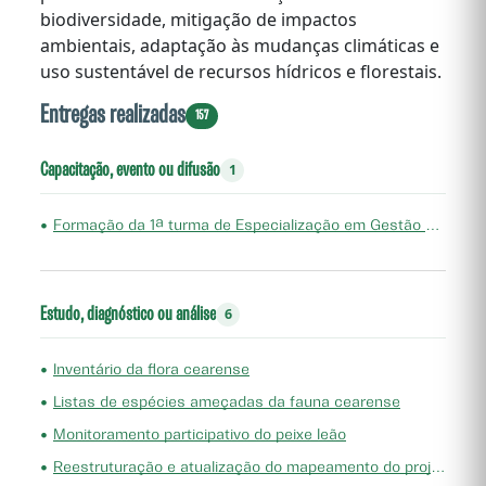
biodiversidade, mitigação de impactos
ambientais, adaptação às mudanças climáticas e
uso sustentável de recursos hídricos e florestais.
Entregas realizadas
157
Capacitação, evento ou difusão
1
•
Formação da 1ª turma de Especialização em Gestão Ambiental Pública
Estudo, diagnóstico ou análise
6
•
Inventário da flora cearense
•
Listas de espécies ameçadas da fauna cearense
•
Monitoramento participativo do peixe leão
•
Reestruturação e atualização do mapeamento do projeto "Zoneamento ecológico-econômico do Ceará - zona costeira e unidades de conservação costeiras"