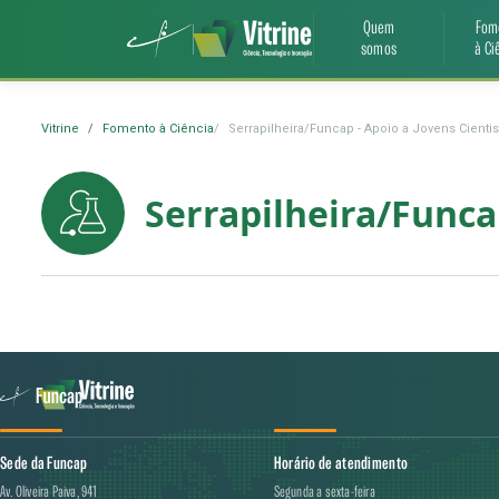
Quem
Fom
somos
à Ci
Vitrine
Fomento à Ciência
Serrapilheira/Funcap - Apoio a Jovens Cientis
Serrapilheira/Funcap
Sede da Funcap
Horário de atendimento
Av. Oliveira Paiva, 941
Segunda a sexta-feira