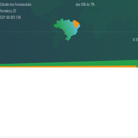
Cidade dos Funcionários
das 08h às 17h
Fortaleza, CE
CEP: 60.822-130
© 20