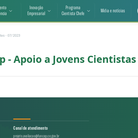
ento
Inovação
Programa
Mídia e notícias
ência
Empresarial
Cientista Chefe
tas - 07/2023
 - Apoio a Jovens Cientistas
Canal de atendimento
projeto.avaliacao@funcap.ce.gov.br