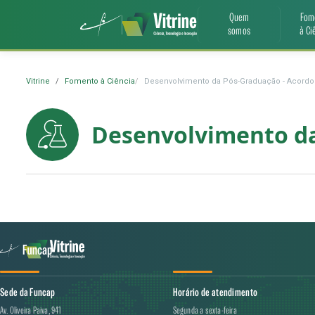
Quem
Fom
somos
à Ci
Vitrine
Fomento à Ciência
Desenvolvimento da Pós-Graduação - Acordo 
Desenvolvimento da
Sede da Funcap
Horário de atendimento
Av. Oliveira Paiva, 941
Segunda a sexta-feira