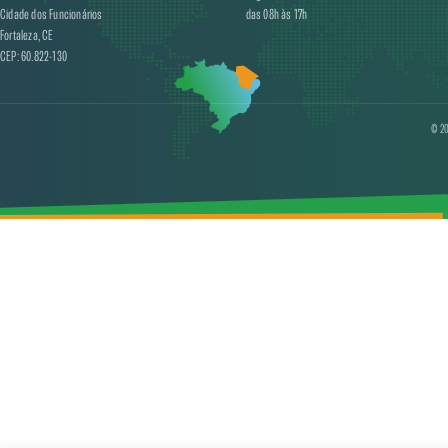
Cidade dos Funcionários
das 08h às 17h
Fortaleza, CE
CEP: 60.822-130
© 20