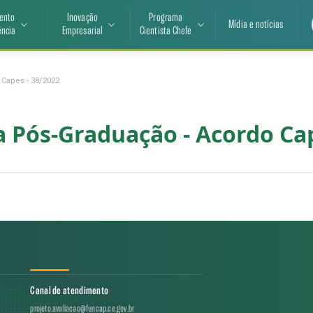
ento
Inovação
Programa
Mídia e notícias
ência
Empresarial
Cientista Chefe
Capes - 38/2022
 Pós-Graduação - Acordo Cap
Canal de atendimento
projeto.avaliacao@funcap.ce.gov.br