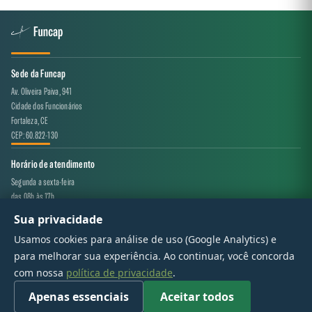
Sede da Funcap
Av. Oliveira Paiva, 941
Cidade dos Funcionários
Fortaleza, CE
CEP: 60.822-130
Horário de atendimento
Segunda a sexta-feira
das 08h às 17h
Sua privacidade
Canal de atendimento
Usamos cookies para análise de uso (Google Analytics) e
projeto.avaliacao@funcap.ce.gov.br
para melhorar sua experiência. Ao continuar, você concorda
com nossa
política de privacidade
.
© 2017 - 2026 — Governo do Estado do Ceará | Todos os direitos reservados
Apenas essenciais
Aceitar todos