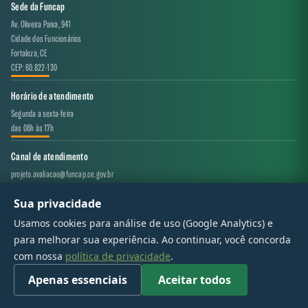
Sede da Funcap
Av. Oliveira Paiva, 941
Cidade dos Funcionários
Fortaleza, CE
CEP: 60.822-130
Horário de atendimento
Segunda a sexta-feira
das 08h às 17h
Canal de atendimento
projeto.avaliacao@funcap.ce.gov.br
Sua privacidade
© 2017 - 2026 — Governo do Estado do Ceará | Todos os direitos reservados
Usamos cookies para análise de uso (Google Analytics) e
para melhorar sua experiência. Ao continuar, você concorda
com nossa
política de privacidade
.
Apenas essenciais
Aceitar todos