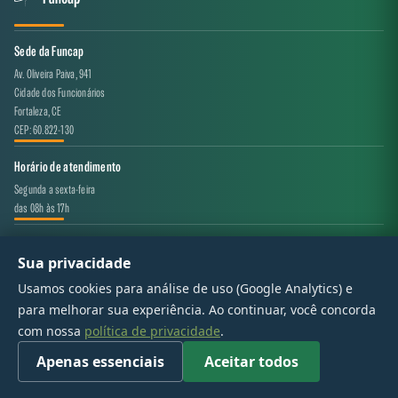
Sede da Funcap
Av. Oliveira Paiva, 941
Cidade dos Funcionários
Fortaleza, CE
CEP: 60.822-130
Horário de atendimento
Segunda a sexta-feira
das 08h às 17h
Canal de atendimento
Sua privacidade
projeto.avaliacao@funcap.ce.gov.br
Usamos cookies para análise de uso (Google Analytics) e
para melhorar sua experiência. Ao continuar, você concorda
© 2017 - 2026 — Governo do Estado do Ceará | Todos os direitos reservados
com nossa
política de privacidade
.
Apenas essenciais
Aceitar todos