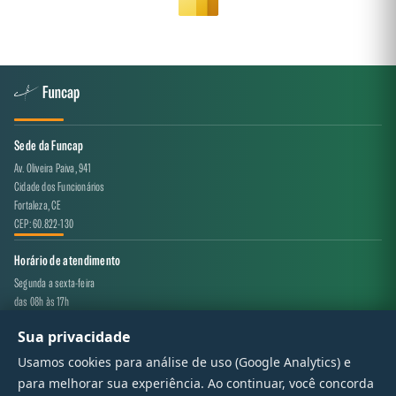
Sede da Funcap
Av. Oliveira Paiva, 941
Cidade dos Funcionários
Fortaleza, CE
CEP: 60.822-130
Horário de atendimento
Segunda a sexta-feira
das 08h às 17h
Sua privacidade
Canal de atendimento
Usamos cookies para análise de uso (Google Analytics) e
projeto.avaliacao@funcap.ce.gov.br
para melhorar sua experiência. Ao continuar, você concorda