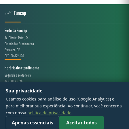
Sede da Funcap
Av. Oliveira Paiva, 941
Cidade dos Funcionários
Fortaleza, CE
CEP: 60.822-130
Horário de atendimento
Segunda a sexta-feira
das 08h às 17h
Sua privacidade
Canal de atendimento
Usamos cookies para análise de uso (Google Analytics) e
projeto.avaliacao@funcap.ce.gov.br
para melhorar sua experiência. Ao continuar, você concorda
com nossa
política de privacidade
.
© 2017 - 2026 — Governo do Estado do Ceará | Todos os direitos reservados
Apenas essenciais
Aceitar todos