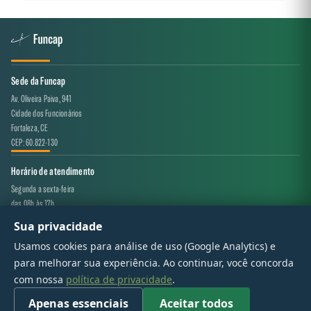
leite, enriquecida com outros ingredientes e aditivos, a
preço justo aos pecuaristas cearenses.
Sede da Funcap
Av. Oliveira Paiva, 941
Cidade dos Funcionários
Fortaleza, CE
CEP: 60.822-130
Horário de atendimento
Segunda a sexta-feira
das 08h às 17h
Sua privacidade
Canal de atendimento
Usamos cookies para análise de uso (Google Analytics) e
projeto.avaliacao@funcap.ce.gov.br
para melhorar sua experiência. Ao continuar, você concorda
com nossa
política de privacidade
.
© 2017 - 2026 — Governo do Estado do Ceará | Todos os direitos reservados
Apenas essenciais
Aceitar todos