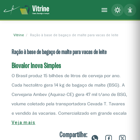
Vitrine
Ração à base de bagaço de malte para vacas de leite
Ração à base de bagaço de malte para vacas de leite
Biovalor Inova Simples
O Brasil produz 15 bilhões de litros de cerveja por ano.
Cada hectolitro gera 14 kg de bagaço de malte (BSG). A
Cervejaria Ambev (Aquiraz-CE) gera 47 mil t/ano de BSG,
volume coletado pela transportadora Cevada T. Tavares
e vendido às vacarias. Comercializado em grande escala
Veja mais
(R$ 300,00/t, mínimo de 14 t), com 22% de proteína
bruta, 60% de fibras e 78% de umidade, o bagaço não
Compartilhe: