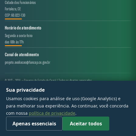
Cidade dos Funcionários
Fortaleza, CE
CEP: 60.822-130
Horário de atendimento
Segunda a sexta-feira
das 08h às 17h
Canal de atendimento
projeto.avaliacao@funcap.ce.gov.br
© 2017 - 2026 — Governo do Estado do Ceará | Todos os direitos reservados
Sua privacidade
Usamos cookies para análise de uso (Google Analytics) e
para melhorar sua experiência. Ao continuar, você concorda
com nossa
política de privacidade
.
Apenas essenciais
Aceitar todos