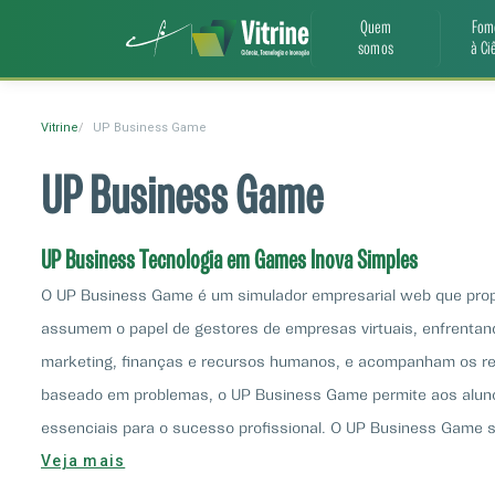
Quem
Fom
somos
à Ci
Vitrine
UP Business Game
UP Business Game
UP Business Tecnologia em Games Inova Simples
O UP Business Game é um simulador empresarial web que propor
assumem o papel de gestores de empresas virtuais, enfrentan
marketing, finanças e recursos humanos, e acompanham os res
baseado em problemas, o UP Business Game permite aos alunos
essenciais para o sucesso profissional. O UP Business Game 
Veja mais
recursos humanos e logística. Essa abordagem holística prop