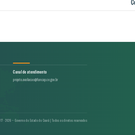
C
Canal de atendimento
projeto.avaliacao@funcap.ce.gov.br
17 - 2026 — Governo do Estado do Ceará | Todos os direitos reservados