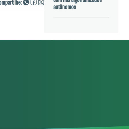
com mix algoritimizados
ompartilhe:
autônomos