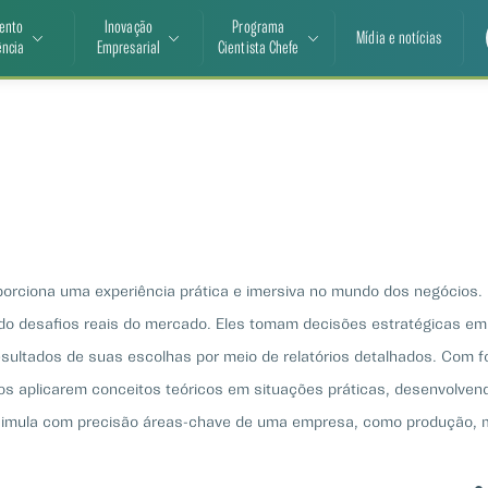
ento
Inovação
Programa
Mídia e notícias
ência
Empresarial
Cientista Chefe
ciona uma experiência prática e imersiva no mundo dos negócios. N
do desafios reais do mercado. Eles tomam decisões estratégicas e
ultados de suas escolhas por meio de relatórios detalhados. Com f
 aplicarem conceitos teóricos em situações práticas, desenvolvend
simula com precisão áreas-chave de uma empresa, como produção, m
orciona aos participantes uma compreensão abrangente do funciona