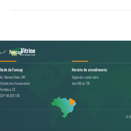
os prepara para enfrentar os desafios do mundo empresarial.
Sede da Funcap
Horário de atendimento
Av. Oliveira Paiva, 941
Segunda a sexta-feira
Cidade dos Funcionários
das 08h às 17h
Fortaleza, CE
CEP: 60.822-130
© 20