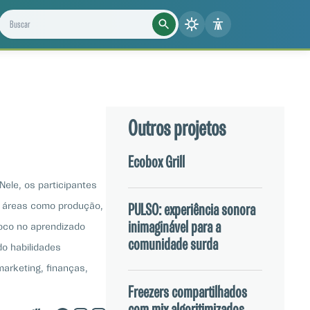
Buscar projetos, notícias e cientistas
Outros projetos
Ecobox Grill
ele, os participantes
m áreas como produção,
PULSO: experiência sonora
inimaginável para a
oco no aprendizado
comunidade surda
o habilidades
arketing, finanças,
mento de um negócio e
Freezers compartilhados