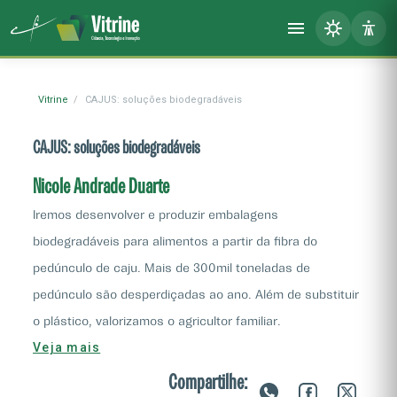
Vitrine
CAJUS: soluções biodegradáveis
CAJUS: soluções biodegradáveis
Nicole Andrade Duarte
Iremos desenvolver e produzir embalagens
biodegradáveis para alimentos a partir da fibra do
pedúnculo de caju. Mais de 300mil toneladas de
pedúnculo são desperdiçadas ao ano. Além de substituir
o plástico, valorizamos o agricultor familiar.
Veja mais
Supermercados e produtores de orgânicos/cogumelos
demonstraram interesse em adotar o produto. As
Compartilhe: