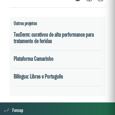
embalagens serão utilizadas em itens como frios,
carnes, peixes, orgânicos e cogumelos, sendo o valor da
embalagem inserido no valor final de venda ao
Outros projetos
consumidor.
TecDerm: curativos de alta performance para
tratamento de feridas
Plataforma Camarinho
Bilíngua: Libras e Português