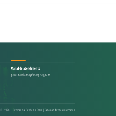
Canal de atendimento
projeto.avaliacao@funcap.ce.gov.br
17 - 2026 — Governo do Estado do Ceará | Todos os direitos reservados