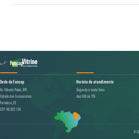
Sede da Funcap
Horário de atendimento
Av. Oliveira Paiva, 941
Segunda a sexta-feira
Cidade dos Funcionários
das 08h às 17h
Fortaleza, CE
CEP: 60.822-130
© 20