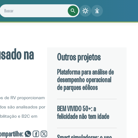
Buscar projetos, notícias e cientistas
usado na
Outros projetos
Plataforma para análise de
desempenho operacional
de parques eólicos
los de RV proporcionam
dos são analisados por
BEM VIVIDO 50+: a
felicidade não tem idade
bilitação e B2C em
ompartilhe: