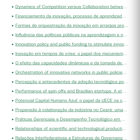
criando ambientes e condições favoráveis à inovação
•
Dynamics of Competition versus Collaboration between Fintechs and Traditional Providers of Financial Services in Brazil
como forma de aumentar a renda média da população
•
Financiamento da inovação, processo de aprendizado e desempenho inovativo
cearense, o emprego e a distribuição regional do
•
Formas de orquestração da inovação em arranjos produtivos locais
desenvolvimento. Nessa direção, a diversidade de
•
Influência das políticas públicas na aprendizagem e na evolução tecnológica de spin-offs acadêmicas no estado do Ceará
conhecimentos, a vocação empreendedora e a formação
•
Innovation policy and public funding to stimulate innovation in knowledge intensive companies: the influence of human and social capital
regional de clusters de atividades econômicas,
•
Inovação em tempos de crise: o papel dos mecanismos de orquestração e da rede de inovação no desenvolvimento do Capacete ELMO
associados ao processo de colaboração e formação de
•
O efeito das capacidades dinâmicas e da tomada de decisão empreendedora no engajamento de startups em políticas públicas de inovação e empreendedorismo
redes, na nova perspectiva do que vem sendo
•
Orchestration of innovative networks in public policies: The Economic Clusters of Innovation Program from the Government of The State of Ceará
denominado de *open innovation* (SCHMIDT et al., 2018),
•
Percepção e antecedentes da adoção tecnológica por pequenos produtores rurais no Ceará: Construção de uma escala.
apresentam-se como fatores a serem considerados na
•
Performance of spin-offs and Brazilian startups: A study on technological evolution based on entrepreneurship and networks
formulação das políticas de estímulo à inovação no
•
Potencial Capital Humano Azul: o papel da UECE na cadeia produtiva da Economia do Mar
Ceará, uma vez que já se consolidaram como elementos
•
Propensão à colaboração da indústria no Ceará: uma análise entre a oferta e a demanda de tecnologias
presentes na literatura que estuda as regiões que se
•
Práticas Gerenciais e Desempenho Tecnológico em Micro e Pequenas empresas
tornaram mais inovadoras. Desta forma, é preciso
•
Relationships of scientific and technological production in research networks: the case of the Northeast Biotechnology Network (RENORBIO)
construir no Estado a aplicação sistemática do
•
Relações Interfederativas e Estruturas de Governança da Região Metropolitana de Fortaleza (Brasil) em Análise