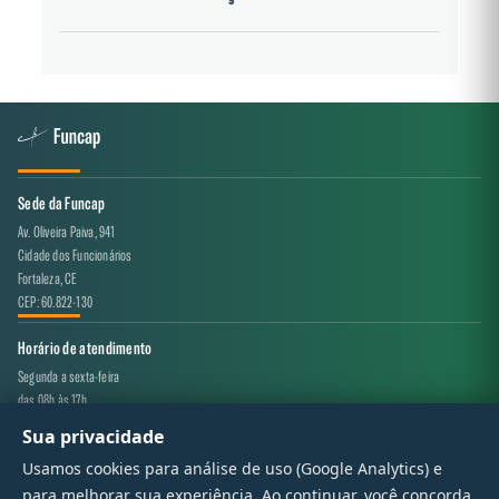
Sede da Funcap
Av. Oliveira Paiva, 941
Cidade dos Funcionários
Fortaleza, CE
CEP: 60.822-130
Horário de atendimento
Segunda a sexta-feira
das 08h às 17h
Sua privacidade
Canal de atendimento
Usamos cookies para análise de uso (Google Analytics) e
projeto.avaliacao@funcap.ce.gov.br
para melhorar sua experiência. Ao continuar, você concorda