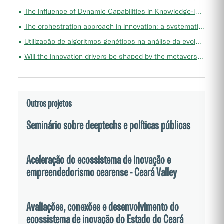
conhecimento científico no campo da inovação como
•
The Influence of Dynamic Capabilities in Knowledge-Intensive Enterprises: A Study on a Regional Program to Foster Innovation in KIE Firms
fenômeno sociotécnico, desenvolvendo políticas
•
The orchestration approach in innovation: a systematic literature review
consistentes com o que esta área da pesquisa vem
•
Utilização de algoritmos genéticos na análise da evolução das estratégias de mpes e seus fornecedores
desenvolvendo como resultados para o desenvolvimento
•
Will the innovation drivers be shaped by the metaverses? A theoretical essay based on a systematic mapping study
da inovação em seus diferentes matizes e em
ecossistemas regionais. Considerando o contexto
apresentado e as necessidades apontadas, o presente
Outros projetos
projeto busca responder às perguntas: quais
Seminário sobre deeptechs e políticas públicas
instrumentos, mecanismos e políticas públicas podem
impactar de forma significativa no desenvolvimento do
ecossistema cearense de inovação como meio para o
Aceleração do ecossistema de inovação e
empreendedorismo cearense - Ceará Valley
desenvolvimento econômico regional? Como essas
condições podem ser implementadas?
Avaliações, conexões e desenvolvimento do
ecossistema de inovação do Estado do Ceará