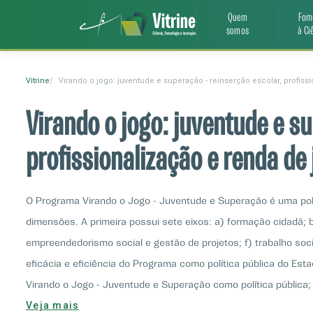
Quem
Fom
somos
à Ci
Vitrine
Virando o jogo: juventude e superação - reinserção escolar, profi
Virando o jogo: juventude e s
profissionalização e renda d
O Programa Virando o Jogo - Juventude e Superação é uma pol
dimensões. A primeira possui sete eixos: a) formação cidadã; b)
empreendedorismo social e gestão de projetos; f) trabalho so
eficácia e eficiência do Programa como política pública do Est
Virando o Jogo - Juventude e Superação como política pública;
Veja mais
vida e as perspectivas desses jovens. Os resultados esperad