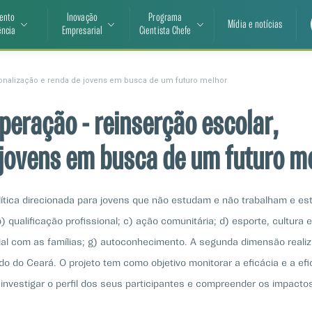
ento
Inovação
Programa
Mídia e notícias
ência
Empresarial
Cientista Chefe
ssionalização e renda de jovens em busca de um futuro melhor
uperação - reinserção escolar,
e jovens em busca de um futuro m
ítica direcionada para jovens que não estudam e não trabalham e es
 qualificação profissional; c) ação comunitária; d) esporte, cultura 
cial com as famílias; g) autoconhecimento. A segunda dimensão real
ado do Ceará. O projeto tem como objetivo monitorar a eficácia e a ef
 investigar o perfil dos seus participantes e compreender os impact
os são decorrentes da execução das atividades previstas, bem como