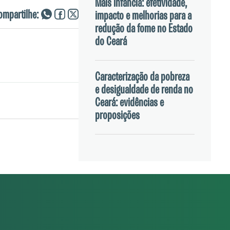
Mais Infância: efetividade,
esta parceria. Com os
ompartilhe:
impacto e melhorias para a
 à escola, daqueles que
redução da fome no Estado
do Ceará
e todo o processo.
Caracterização da pobreza
e desigualdade de renda no
Ceará: evidências e
proposições