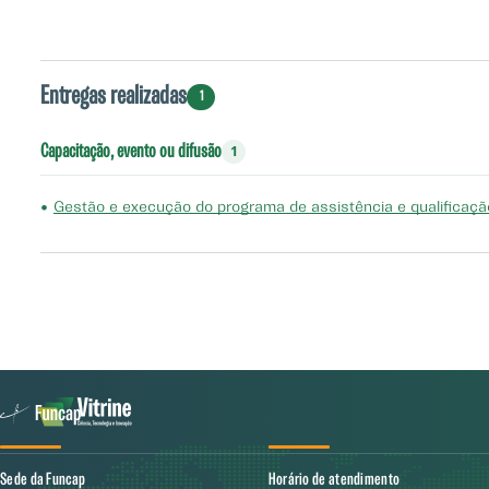
ser estabelecidos em comum acordo entre os participantes con
resultados obtidos neste estudo, espera-se ter uma adesão do 
a abandonaram. Este monitoramento também ajudará a entender,
Entregas realizadas
1
Capacitação, evento ou difusão
1
•
Gestão e execução do programa de assistência e qualificação
Sede da Funcap
Horário de atendimento