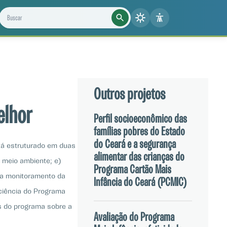
Buscar projetos, notícias e cientistas
Outros projetos
elhor
Perfil socioeconômico das
famílias pobres do Estado
do Ceará e a segurança
tá estruturado em duas
alimentar das crianças do
e meio ambiente; e)
Programa Cartão Mais
iza monitoramento da
Infância do Ceará (PCMIC)
iciência do Programa
os do programa sobre a
Avaliação do Programa
 outros que venham a