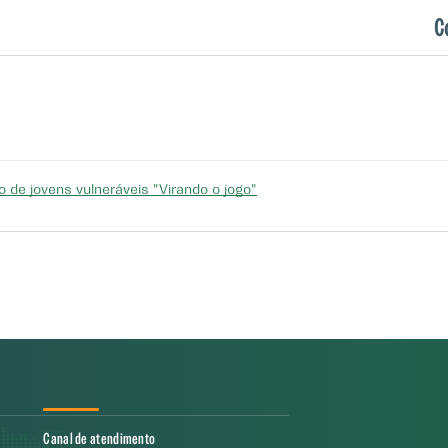
forme oportunidade e conveniência, para concretização do objeto d
C
maior número de jovens para concluir a formação e ter a reinserção
 no longo prazo, os aspectos positivos e lições aprendidas durant
 de jovens vulneráveis "Virando o jogo"
Canal de atendimento