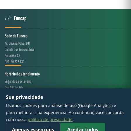
Sede da Funcap
Av. Oliveira Paiva, 941
Cidade dos Funcionários
Fortaleza, CE
CEP: 60.822-130
Horário de atendimento
Segunda a sexta-feira
das 08h às 17h
Sua privacidade
Canal de atendimento
Usamos cookies para análise de uso (Google Analytics) e
projeto.avaliacao@funcap.ce.gov.br
para melhorar sua experiência. Ao continuar, você concorda
com nossa
política de privacidade
.
© 2017 - 2026 — Governo do Estado do Ceará | Todos os direitos reservados
Apenas essenciais
Aceitar todos