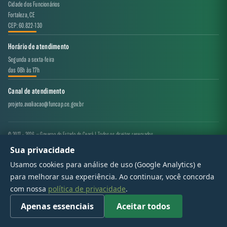
Cidade dos Funcionários
Fortaleza, CE
CEP: 60.822-130
Horário de atendimento
Segunda a sexta-feira
das 08h às 17h
Canal de atendimento
projeto.avaliacao@funcap.ce.gov.br
© 2017 - 2026 — Governo do Estado do Ceará | Todos os direitos reservados
Sua privacidade
Usamos cookies para análise de uso (Google Analytics) e
para melhorar sua experiência. Ao continuar, você concorda
com nossa
política de privacidade
.
Apenas essenciais
Aceitar todos