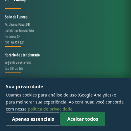
Sede da Funcap
Av. Oliveira Paiva, 941
Cidade dos Funcionários
Fortaleza, CE
CEP: 60.822-130
Horário de atendimento
Segunda a sexta-feira
das 08h às 17h
Canal de atendimento
Sua privacidade
projeto.avaliacao@funcap.ce.gov.br
Usamos cookies para análise de uso (Google Analytics) e
para melhorar sua experiência. Ao continuar, você concorda
© 2017 - 2026 — Governo do Estado do Ceará | Todos os direitos reservados
com nossa
política de privacidade
.
Apenas essenciais
Aceitar todos