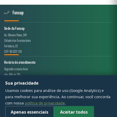
Sede da Funcap
Av. Oliveira Paiva, 941
Cidade dos Funcionários
Fortaleza, CE
CEP: 60.822-130
Horário de atendimento
Segunda a sexta-feira
das 08h às 17h
Sua privacidade
Canal de atendimento
Usamos cookies para análise de uso (Google Analytics) e
projeto.avaliacao@funcap.ce.gov.br
para melhorar sua experiência. Ao continuar, você concorda
com nossa
política de privacidade
.
© 2017 - 2026 — Governo do Estado do Ceará | Todos os direitos reservados
Apenas essenciais
Aceitar todos