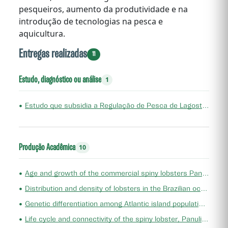
pesqueiros, aumento da produtividade e na
introdução de tecnologias na pesca e
aquicultura.
Entregas realizadas
11
Estudo, diagnóstico ou análise
1
•
Estudo que subsidia a Regulação de Pesca de Lagostas no Brasil (Portaria Interministerial MPA/MMA nº 11, de 29 de abril de 2024)
Produção Acadêmica
10
•
Age and growth of the commercial spiny lobsters Panulirus argus (Latreille, 1804) and Panulirus laevicauda (Latreille, 1817) (Decapoda, Palinuridae) in Northeast Brazil: a review
•
Distribution and density of lobsters in the Brazilian oceanic ecosystem Rocas Atoll
•
Genetic differentiation among Atlantic island populations of the brown spiny lobster <scp> Panulirus echinatus</i> </scp> (Decapoda: Palinuridae)
•
Life cycle and connectivity of the spiny lobster, Panulirus spp.: case studies from Brazil and the Wider&nbsp;Caribbean (Decapoda, Achelata)