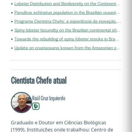
•
Lobster Distribution and Biodiversity on the Continental Shelf of Brazil: A Review
•
Panulirus echinatus population in the Brazilian oceanic ecosystem Rocas Atoll
•
Programa Cientista Chefe: a experiência da inovação pública para o desenvolvimento do Estado do Ceará/ Organização de Editores Tarcisio Pequeno e Jorge Soares
•
Spiny lobster fecundity on the Brazilian continental shelf (Decapoda, Achelata)
•
Towards the rebuilding of spiny lobster stocks in Brazil: a review
•
Update on crustaceans known from the Amazonian continental shelf and adjacent oceanic areas
Cientista Chefe atual
Raúl Cruz Izquierdo
Graduado e Doutor em Ciências Biológicas
(1999). Instituições onde trabalhou: Centro de