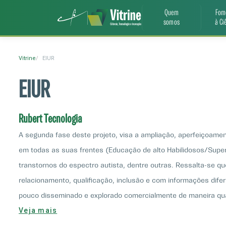
Quem
Fom
somos
à Ci
Vitrine
EIUR
EIUR
Rubert Tecnologia
A segunda fase deste projeto, visa a ampliação, aperfeiçoame
em todas as suas frentes (Educação de alto Habilidosos/Superd
transtornos do espectro autista, dentre outras. Ressalta-se 
relacionamento, qualificação, inclusão e com informações di
pouco disseminado e explorado comercialmente de maneira qua
Veja mais
produto nessa segunda fase, tornando-o ainda mais atraente, lú