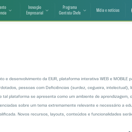
ento
Inovação
Programa
Mídia e notícias
ência
Empresarial
Cientista Chefe
nto e desenvolvimento da EIUR, plataforma interativa WEB e MOBILE p
otados, pessoas com Deficiências (surdez, cegueira, intelectual), li
que tal plataforma se apresenta como um ambiente de aprendizagem, 
ferenciadas sobre um tema extremamente relevante e necessário a e
lificada. Novos recursos, layouts, conteúdos e funcionalidades se
dico, adaptativo, formativo, diferenciado, mas, sobretudo, altamente