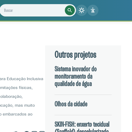
Buscar projetos, notícias e cientistas
Outros projetos
Sistema inovador do
monitoramento da
ara Educação Inclusiva
qualidade de água
mitações físicas,
colaboração,
Olhos da cidade
ducação, mas muito
rão embarcados ao
 comercializável.
SKIN-FISH: enxerto tecidual